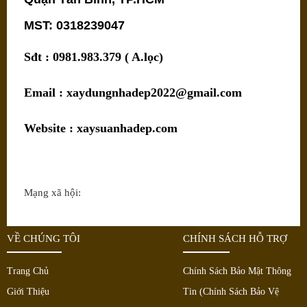
MST: 0318239047
Sđt : 0981.983.379 ( A.lọc)
Email : xaydungnhadep2022@gmail.com
Website : xaysuanhadep.com
Mạng xã hội:
VỀ CHÚNG TÔI
CHÍNH SÁCH HỖ TRỢ
Trang Chủ
Chính Sách Bảo Mật Thông
Giới Thiệu
Tin (Chính Sách Bảo Vệ