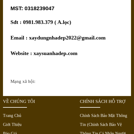
MST: 0318239047
Sđt : 0981.983.379 ( A.lọc)
Email : xaydungnhadep2022@gmail.com
Website : xaysuanhadep.com
Mạng xã hội:
VỀ CHÚNG TÔI
CHÍNH SÁCH HỖ TRỢ
Trang Chủ
Chính Sách Bảo Mật Thông
Giới Thiệu
Tin (Chính Sách Bảo Vệ
Báo Giá
Thông Tin Cá Nhân Người