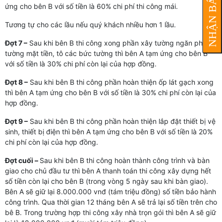
NHẬN BÁO GIÁ
ứng cho bên B với số tiền là 60% chi phí thi công mái.
Tương tự cho các lầu nếu quý khách nhiều hơn 1 lầu.
Đợt 7 –
Sau khi bên B thi công xong phần xây tường ngăn phòng,
tường mặt tiền, tô các bức tường thì bên A tạm ứng cho bên B
với số tiền là 30% chi phí còn lại của hợp đồng.
Đợt 8 –
Sau khi bên B thi công phần hoàn thiện ốp lát gạch xong
thì bên A tạm ứng cho bên B với số tiền là 30% chi phí còn lại của
hợp đồng.
Đợt 9 –
Sau khi bên B thi công phần hoàn thiện lắp đặt thiết bị vệ
sinh, thiết bị điện thì bên A tạm ứng cho bên B với số tiền là 20%
chi phí còn lại của hợp đồng.
Đợt cuối –
Sau khi bên B thi công hoàn thành công trình và bàn
giao cho chủ đầu tư thì bên A thanh toán thi công xây dựng hết
số tiền còn lại cho bên B (trong vòng 5 ngày sau khi bàn giao).
Bên A sẽ giữ lại 8.000.000 vnđ (tám triệu đồng) số tiền bảo hành
công trình. Qua thời gian 12 tháng bên A sẽ trả lại số tiền trên cho
bê B. Trong trường hợp thi công xây nhà trọn gói thì bên A sẽ giữ