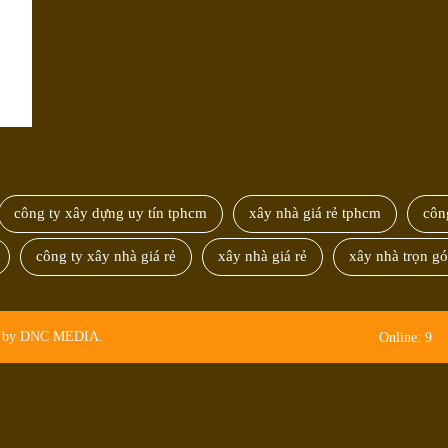
công ty xây dựng uy tín tphcm
xây nhà giá rẻ tphcm
côn
công ty xây nhà giá rẻ
xây nhà giá rẻ
xây nhà trọn g
ed by DNC MEDIA.
Online: 9