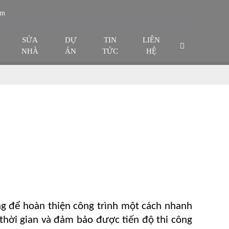
om
SỬA
DỰ
TIN
LIÊN
NHÀ
ÁN
TỨC
HỆ
ông để hoàn thiện công trình một cách nhanh
thời gian và đảm bảo được tiến độ thi công