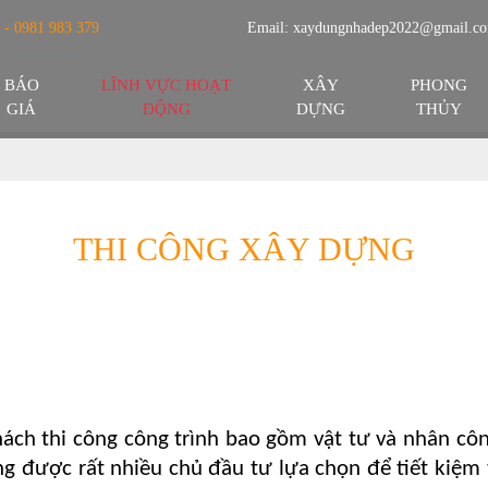
 - 0981 983 379
Email:
xaydungnhadep2022@gmail.c
BÁO
LĨNH VỰC HOẠT
XÂY
PHONG
GIÁ
ĐỘNG
DỰNG
THỦY
THI CÔNG XÂY DỰNG
khách thi công công trình bao gồm vật tư và nhân c
ng được rất nhiều chủ đầu tư lựa chọn để tiết kiệm 