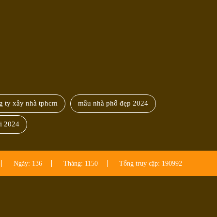
g ty xây nhà tphcm
mẫu nhà phố đẹp 2024
ói 2024
Ngày: 136
Tháng: 1150
Tổng truy cập: 190992