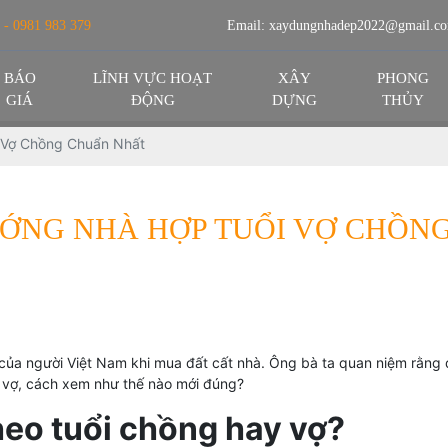
 - 0981 983 379
Email:
xaydungnhadep2022@gmail.c
BÁO
LĨNH VỰC HOẠT
XÂY
PHONG
GIÁ
ĐỘNG
DỰNG
THỦY
 Vợ Chồng Chuẩn Nhất
ỚNG NHÀ HỢP TUỔI VỢ CHỒN
của người Việt Nam khi mua đất cất nhà. Ông bà ta quan niệm rằng đâ
y vợ, cách xem như thế nào mới đúng?
heo tuổi chồng hay vợ?