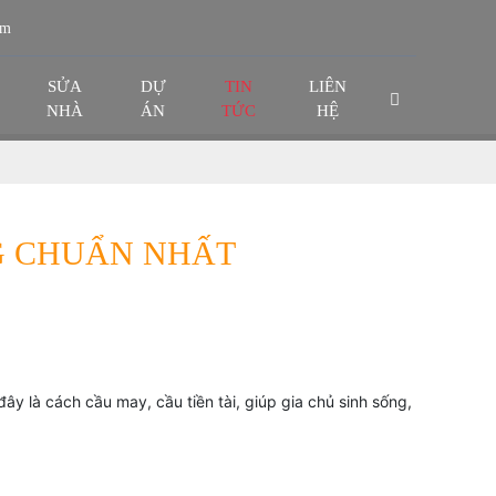
om
SỬA
DỰ
TIN
LIÊN
NHÀ
ÁN
TỨC
HỆ
G CHUẨN NHẤT
y là cách cầu may, cầu tiền tài, giúp gia chủ sinh sống,